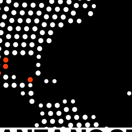
ey, Nuevo León
Cancún, Quintana Roo