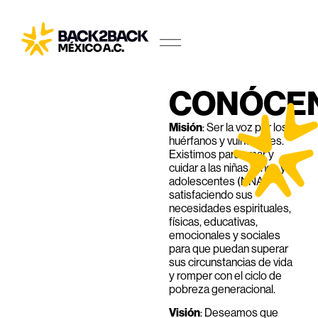
CONÓCE
Misión
: Ser la voz por los
huérfanos y vulnerables.
Existimos para amar y
cuidar a las niñas, niños y
adolescentes (NNA),
satisfaciendo sus
necesidades espirituales,
físicas, educativas,
emocionales y sociales
para que puedan superar
sus circunstancias de vida
y romper con el ciclo de
pobreza generacional.
Visión
: Deseamos que