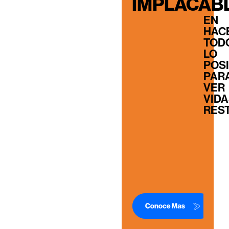
IMPLACAB
EN
HAC
TOD
LO
POS
PAR
VER
VID
RES